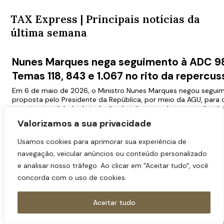
TAX Express | Principais notícias da
última semana
Nunes Marques nega seguimento à ADC 9
Temas 118, 843 e 1.067 no rito da repercus
Em 6 de maio de 2026, o Ministro Nunes Marques negou segui
proposta pelo Presidente da República, por meio da AGU, para 
constitucionalidade da inclusão de tributos e despesas tributár
PIS/PASEP e da COFINS.
Valorizamos a sua privacidade
A ação buscava validar, de uma só vez, a inclusão do ISS 
Usamos cookies para aprimorar sua experiência de
COFINS (Tema 118), do crédito presumido de ICMS decorre
fiscais (Tema 843) e do próprio PIS e da COFINS em suas 
navegação, veicular anúncios ou conteúdo personalizado
(Tema 1.067), todos com repercussão geral reconhecida.
e analisar nosso tráfego. Ao clicar em "Aceitar tudo", você
concorda com o uso de cookies.
O Ministro entendeu que a ação não preenchia os press
admissibilidade, pois o Governo não demonstrou controvér
e específica sobre a constitucionalidade dos dispositivo
Aceitar tudo
Segundo a decisão, os documentos apresentados trata
repercussão geral, mas não de decisões que questionas