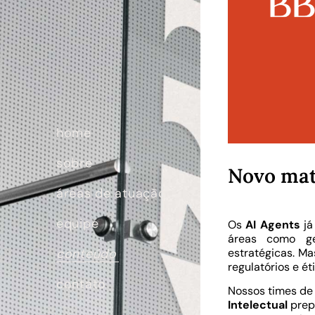
home
sobre
Novo mate
áreas de atuação
equipe
Os
AI Agents
já
áreas como ge
conteúdo
estratégicas. Ma
regulatórios e ét
contato
Nossos times d
Intelectual
prep