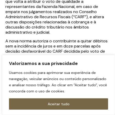
que volta a atribuir o voto de qualidade a
representantes da Fazenda Nacional, em caso de
empate nos julgamentos realizados no Conselho
Administrativo de Recursos Fiscais (“CARF”), e altera
outras disposições relacionadas à cobrança e à
discussão do crédito tributário nos âmbitos
administrativo e judicial.
A nova norma autoriza o contribuinte a quitar débitos
sem a incidência de juros e em doze parcelas após
decisão desfavorável do CARF decidida pelo voto de
qualidade, permitindo ainda a negociação dos débitos
inscritos em dívida ativa da União. Além disso, os
Valorizamos a sua privacidade
contribuintes com grande capacidade de pagamento
não precisarão oferecer garantia para discussão de
Usamos cookies para aprimorar sua experiência de
tais casos no Poder Judiciário.
navegação, veicular anúncios ou conteúdo personalizado
e analisar nosso tráfego. Ao clicar em "Aceitar tudo", você
Algumas disposições relevantes da Lei foram vetadas
pela Presidência da República. Merecem destaque
concorda com o uso de cookies.
aquela que, nos moldes do posicionamento atual do
Supremo Tribunal Federal (STF), cancelava a multa que
Aceitar tudo
excedesse 100% do valor do crédito tributário
apurado, bem como aquela que previa, como incentivo