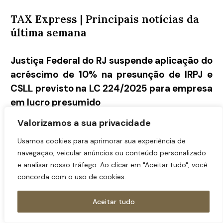
TAX Express | Principais notícias da
última semana
Justiça Federal do RJ suspende aplicação do
acréscimo de 10% na presunção de IRPJ e
CSLL previsto na LC 224/2025 para empresa
em lucro presumido
A decisão liminar decorreu de mandado de segurança
Valorizamos a sua privacidade
impetrado por pessoa jurídica optante pelo lucro
presumido contra a exigência do acréscimo de 10%
Usamos cookies para aprimorar sua experiência de
nos percentuais de presunção do IRPJ e da CSLL,
navegação, veicular anúncios ou conteúdo personalizado
introduzido pela LC nº 224/25 e por atos infralegais. A
juíza federal reconheceu a plausibilidade da tese
e analisar nosso tráfego. Ao clicar em "Aceitar tudo", você
segundo a qual o lucro presumido não possui natureza
concorda com o uso de cookies.
de benefício fiscal ou de renúncia de receita, mas
constitui técnica legal de determinação da base de
Aceitar tudo
cálculo prevista no art. 44 do CTN, comparável a
outras formas de presunção admitidas pelo sistema,